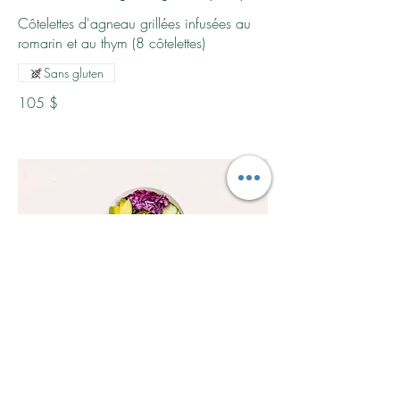
Côtelettes d'agneau grillées infusées au
romarin et au thym (8 côtelettes)
Sans gluten
105 $
★ Oahu mini poke bowls (12 un)
Oahu mini poke bowls – Saumon de
l'Atlantique sur des bols de riz à sushi.